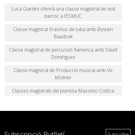
Luca Giardini oferirà una classe magistral de violí
barroc a l’ESMUC
Classe magistral Erasmus de tuba amb Øystein
Baadsvik
Classe magistral de percussió flamenca amb David
Domínguez
Classe magistral de Producció musical amb Vic
Moliner
Classes magistrals del pianista Massimo Cottica
Subscripció Butlletí