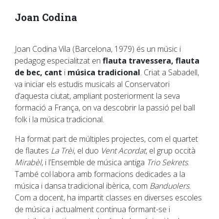
Joan Codina
Joan Codina Vila (Barcelona, 1979) és un músic i
pedagog especialitzat en
flauta travessera,
flauta
de bec, cant
i
música tradicional
. Criat a Sabadell,
va iniciar els estudis musicals al Conservatori
d’aquesta ciutat, ampliant posteriorment la seva
formació a França, on va descobrir la passió pel ball
folk i la música tradicional.
Ha format part de múltiples projectes, com el quartet
de flautes
La Trèi
, el duo
Vent Acordat
, el grup occità
Mirabèl
, i l’Ensemble de música antiga
Trio Sekrets
.
També col·labora amb formacions dedicades a la
música i dansa tradicional ibèrica, com
Banduolers
.
Com a docent, ha impartit classes en diverses escoles
de música i actualment continua formant-se i