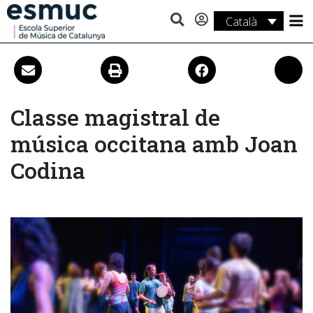
Català
Estudis
Recerca
Serveis
Classe magistral de
música occitana amb Joan
Activitats
Codina