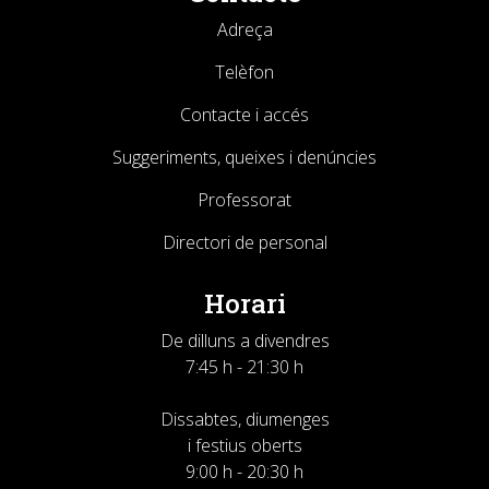
Adreça
Telèfon
Contacte i accés
Suggeriments, queixes i denúncies
Professorat
Directori de personal
Horari
De dilluns a divendres
7:45 h - 21:30 h
Dissabtes, diumenges
i festius oberts
9:00 h - 20:30 h