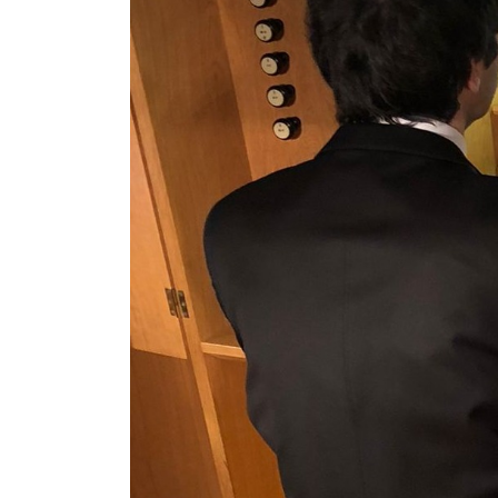
Pedagogia
Producció i gestió
Sonologia
Música i Matemàtiques
Música i Educació primària