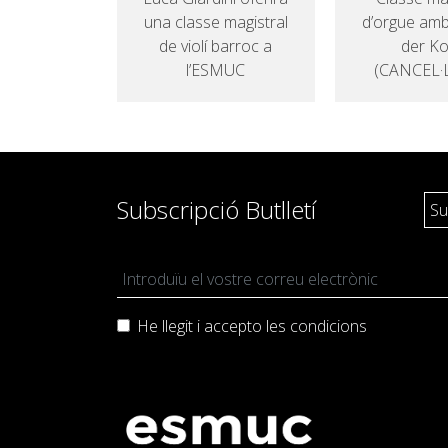
una classe magistral
d’orgue amb
de violí barroc a
der K
l’ESMUC
(CANCEL·
Subscripció Butlletí
He llegit i accepto les
condicions