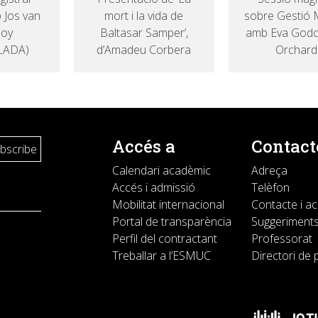
 Jos van
mort i la vida de
sobre Gestió 
ooy
Baltasar Samper’,
amb Eva Godo
LADA)
d’Amadeu Corbera
Orchard
Accés a
Contact
Calendari acadèmic
Adreça
Accés i admissió
Telèfon
Mobilitat internacional
Contacte i a
Portal de transparència
Suggeriments
Perfil del contractant
Professorat
Treballar a l’ESMUC
Directori de 