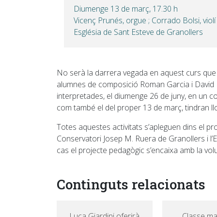
Diumenge 13 de març, 17.30 h
Vicenç Prunés, orgue ; Corrado Bolsi, violí
Església de Sant Esteve de Granollers
No serà la darrera vegada en aquest curs que e
alumnes de composició Roman Garcia i Davi
interpretades, el diumenge 26 de juny, en un co
com també el del proper 13 de març, tindran llo
Totes aquestes activitats s’apleguen dins el
Conservatori Josep M. Ruera de Granollers i l’
cas el projecte pedagògic s’encaixa amb la volu
Continguts relacionats
Luca Giardini oferirà
Classe mag