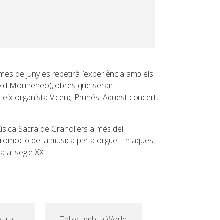
es de juny es repetirà l’experiència amb els
vid Mormeneo), obres que seran
mateix organista Vicenç Prunés. Aquest concert,
úsica Sacra de Granollers a més del
 promoció de la música per a orgue. En aquest
 al segle XXI.
stral
Taller amb la World