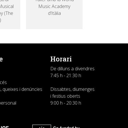
Musical
Music Academy
y (The
d’Itàlia
)
e
Horari
De dilluns a divendres
7:45 h - 21:30 h
ccés
, queixes i denúncies
Dissabtes, diumenges
i festius oberts
personal
9:00 h - 20:30 h