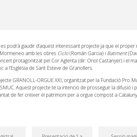
s podrà gaudir d’aquest interessant projecte ja que el proper m
d Mormeneo amb les obres
Ciclo
(Román Garcia) i
Batiment
(Da
ncert protagonitzat pel Cor Aglenta (dir: Oriol Castanyer) i el 
c a l’Església de Sant Esteve de Granollers.
 projecte GRANOLL-ORGUE XXI, organitzat per la Fundació Pro M
ESMUC. Aquest projecte té la intenció de prosseguir la difusió i
ntat de fer créixer el patrimoni per a orgue compost a Catalunya
istral
Presentació de ‘La
Sessió magi