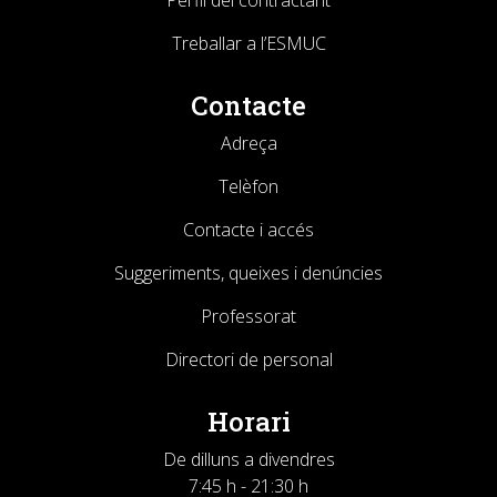
Perfil del contractant
Treballar a l’ESMUC
Contacte
Adreça
Telèfon
Contacte i accés
Suggeriments, queixes i denúncies
Professorat
Directori de personal
Horari
De dilluns a divendres
7:45 h - 21:30 h