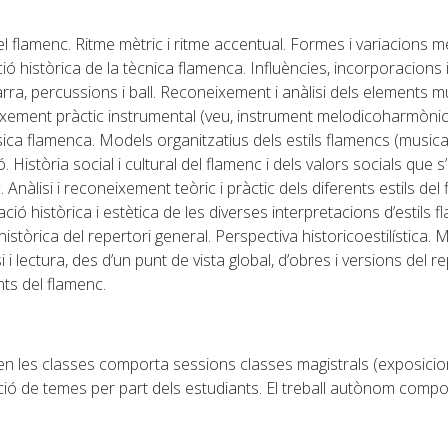
 flamenc. Ritme mètric i ritme accentual. Formes i variacions m
ió històrica de la tècnica flamenca. Influències, incorporacions
rra, percussions i ball.
Reconeixement i anàlisi dels elements mu
neixement pràctic instrumental (veu, instrument melodicoharmònic
sica flamenca.
Models organitzatius dels estils flamencs (musicals
 Història social i cultural del flamenc i dels valors socials que s
 Anàlisi i reconeixement teòric i pràctic dels diferents estils del
ió històrica i estètica de les diverses interpretacions d’estils fl
istòrica del repertori general. Perspectiva historicoestilística.
si i lectura, des d’un punt de vista global, d’obres i versions del 
ts del flamenc.
les classes comporta sessions classes magistrals (exposicions 
ció de temes per part dels estudiants. El treball autònom compo