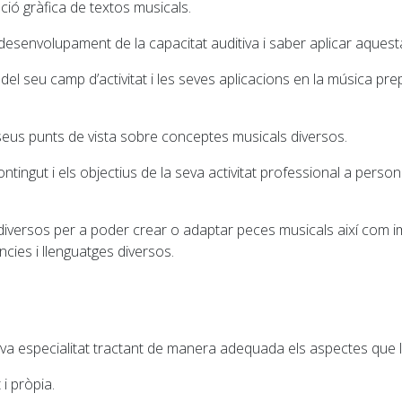
ació gràfica de textos musicals.
 desenvolupament de la capacitat auditiva i saber aplicar aquest
del seu camp d’activitat i les seves aplicacions en la música pr
seus punts de vista sobre conceptes musicals diversos.
ntingut i els objectius de la seva activitat professional a pers
diversos per a poder crear o adaptar peces musicals així com im
ncies i llenguatges diversos.
 seva especialitat tractant de manera adequada els aspectes que l’i
 i pròpia.