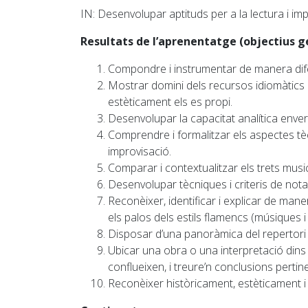
IN:
Desenvolupar aptituds per a la lectura i imp
Resultats de l’aprenentatge (objectius g
Compondre i instrumentar de manera dif
Mostrar domini dels recursos idiomàtics i
estèticament els es propi.
Desenvolupar la capacitat analítica envers 
Comprendre i formalitzar els aspectes tèc
improvisació.
Comparar i contextualitzar els trets music
Desenvolupar tècniques i criteris de nota
Reconèixer, identificar i explicar de man
els palos dels estils flamencs (músiques i
Disposar d’una panoràmica del repertori 
Ubicar una obra o una interpretació dins d
conflueixen, i treure’n conclusions pertin
Reconèixer històricament, estèticament i 