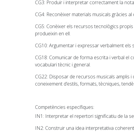
CG3
: Produir i interpretar correctament la not
CG4
: Reconèixer materials musicals gràcies al
CG5
: Conèixer els recursos tecnològics propis 
produeixin en ell.
CG10
: Argumentar i expressar verbalment els 
CG18:
Comunicar de forma escrita i verbal el co
vocabulari tècnic i general.
CG22
: Disposar de recursos musicals amplis i 
coneixement d’estils, formats, tècniques, tendè
Competències específiques:
IN1
: Interpretar el repertori significatiu de la
IN2
: Construir una idea interpretativa coherent