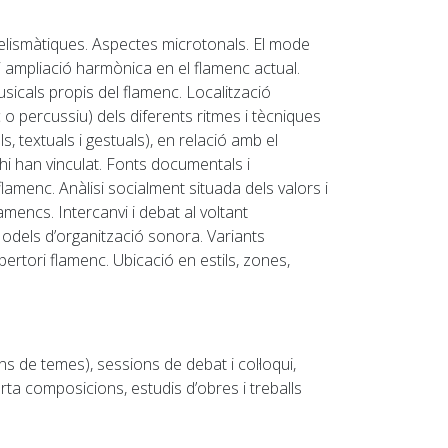
elismàtiques. Aspectes microtonals.
El mode
 i ampliació harmònica en el flamenc actual.
sicals propis del flamenc. Localització
 o percussiu) dels diferents ritmes i tècniques
, textuals i gestuals), en relació amb el
’hi han vinculat. Fonts documentals i
 flamenc. Anàlisi socialment situada dels valors i
amencs. Intercanvi i debat al voltant
 Models d’organització sonora. Variants
repertori flamenc. Ubicació en estils, zones,
de temes), sessions de debat i col·loqui,
rta composicions, estudis d’obres i treballs