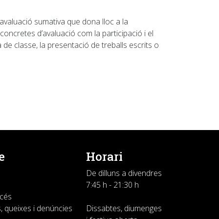
 avaluació
sumativa
que dona lloc a la
s concretes d’avaluació com la participació i el
ra de classe, la presentació de treballs escrits o
e
Horari
De dilluns a divendres
7:45 h - 21:30 h
ccés
, queixes i denúncies
Dissabtes, diumenges