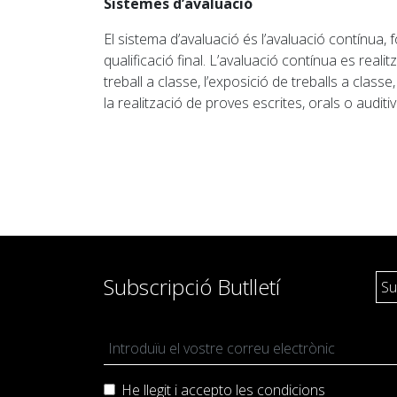
Sistemes d’avaluació
El sistema d’avaluació és l’avaluació contínua
qualificació final. L’avaluació contínua es reali
treball a classe, l’exposició de treballs a classe
la realització de proves escrites, orals o auditiv
Subscripció Butlletí
He llegit i accepto les
condicions