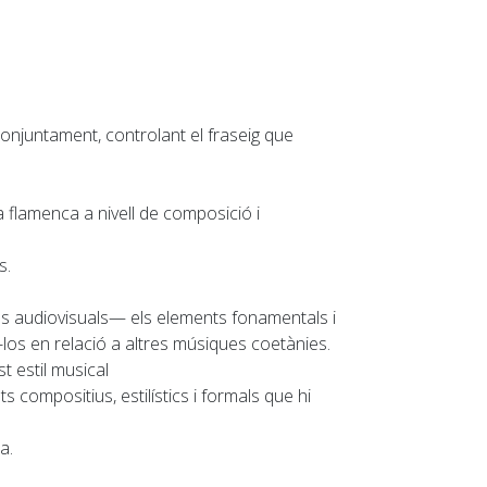
conjuntament, controlant el fraseig que
 flamenca a nivell de composició i
s.
ans audiovisuals— els elements fonamentals i
r-los en relació a altres músiques coetànies.
t estil musical
 compositius, estilístics i formals que hi
ca.