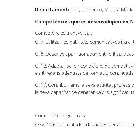
Departament:
Jazz, Flamenco, Música Modern
Pedagogia
Producció i gestió
Competències que es desenvolupen en l’
Sonologia
Competències transversals:
Música i Matemàtiques
CT7
: Utilitzar les habilitats comunicatives i la c
Música i Educació primària
CT8:
Desenvolupar raonadament i crítica idees
CT12:
Adaptar-se, en condicions de competitivita
els itineraris adequats de formació continuada
CT17
: Contribuir amb la seva activitat professio
la seva capacitat de generar valors significatius
Competències generals:
CG2
: Mostrar aptituds adequades per a la lectu