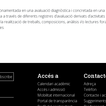
, fonamentada en una avaluació diagnòstica i concretada en una
tza a través de diferents registres d’avaluació derivats d’activitat
, la realització de treballs, composicions, anàlisis i/o lectures fo
es.
Accés a
Contact
Calendari acadèmic
Adreça
Accés i admissió
Telèfon
Mobilitat internacional
Contacte i a
Portal de transparència
Suggeriments