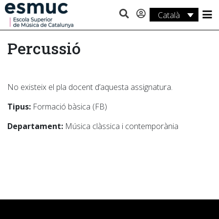
Català
Estudis
Percussió
Recerca
Serveis
No existeix el pla docent d’aquesta assignatura.
Activitats
Tipus:
Formació bàsica (FB)
Departament:
Música clàssica i contemporània