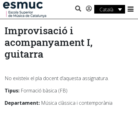
Català
Estudis
Improvisació i
Recerca
acompanyament I,
Serveis
guitarra
Activitats
No existeix el pla docent d’aquesta assignatura.
Tipus:
Formació bàsica (FB)
Departament:
Música clàssica i contemporània