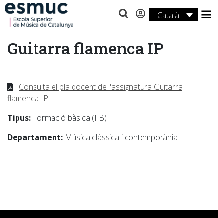
Català
Estudis
Guitarra flamenca IP
Recerca
Serveis
Consulta el pla docent de l'assignatura Guitarra
Activitats
flamenca IP
Tipus:
Formació bàsica (FB)
Departament:
Música clàssica i contemporània