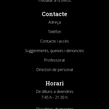
Treballar a l’ESMUC
Contacte
Adreça
Telèfon
Contacte i accés
Suggeriments, queixes i denúncies
Professorat
Directori de personal
Horari
De dilluns a divendres
7:45 h - 21:30 h