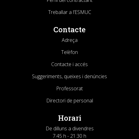
Perfil del contractant
Treballar a l’ESMUC
Contacte
Adreça
Telèfon
Contacte i accés
Suggeriments, queixes i denúncies
Professorat
Directori de personal
Horari
De dilluns a divendres
7:45 h - 21:30 h