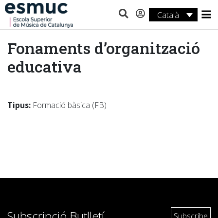
Català
Estudis
Fonaments d’organització
Recerca
educativa
Serveis
Activitats
Tipus:
Formació bàsica (FB)
Subscripció Butlletí