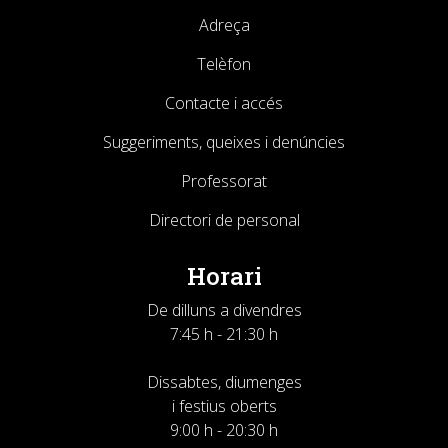
Adreça
Telèfon
Contacte i accés
Suggeriments, queixes i denúncies
Professorat
Directori de personal
Horari
De dilluns a divendres
7:45 h - 21:30 h
Dissabtes, diumenges
i festius oberts
9:00 h - 20:30 h