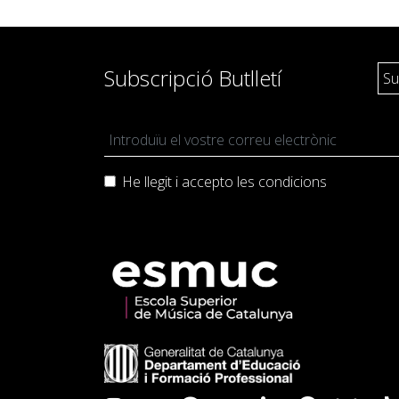
Pedagogia
Producció i gestió
Subscripció Butlletí
Sonologia
Música i Matemàtiques
Música i Educació primària
He llegit i accepto les
condicions