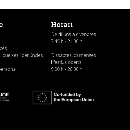
e
Horari
De dilluns a divendres
7:45 h - 21:30 h
ccés
, queixes i denúncies
Dissabtes, diumenges
i festius oberts
personal
9:00 h - 20:30 h