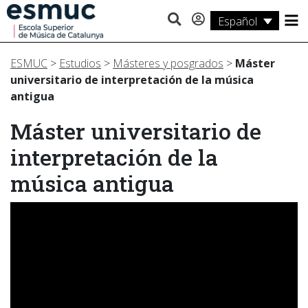
Español
Estudios
ESMUC
>
Estudios
>
Másteres y posgrados
>
Máster
Investigación
universitario de interpretación de la música
antigua
Servicios
Máster universitario de
Actividades
interpretación de la
música antigua