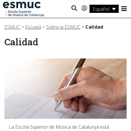
Español
Estudios
ESMUC
>
Escuela
>
Sobre la ESMUC
>
Calidad
Investigación
Calidad
Servicios
Actividades
La Escola Superior de Música de Catalunya está