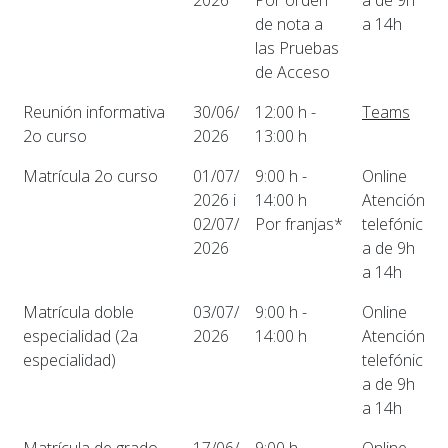
2026
Por orden
a de 9h
de nota a
a 14h
las Pruebas
de Acceso
Reunión informativa
30/06/
12:00 h -
Teams
2o curso
2026
13:00 h
Matrícula 2o curso
01/07/
9:00 h -
Online
2026 i
14:00 h
Atención
02/07/
Por franjas*
telefónic
2026
a de 9h
a 14h
Matrícula doble
03/07/
9:00 h -
Online
especialidad (2a
2026
14:00 h
Atención
especialidad)
telefónic
a de 9h
a 14h