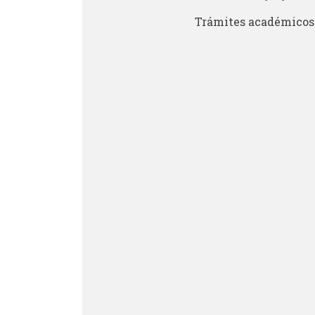
Trámites académico
Trámites académicos
Pedagogía
Producción y gestión
Sonología
Música y Matemáticas
Música y Educación primaria