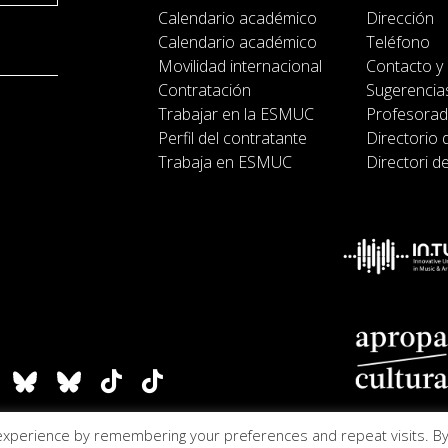
Calendario académico
Dirección
Calendario académico
Teléfono
Movilidad internacional
Contacto y
Contratación
Sugerencias
Trabajar en la ESMUC
Profesora
Perfil del contratante
Directorio 
Trabaja en ESMUC
Directori d
experience by remembering your preferences and repeat visits. B
ña
Accesibilidad
Aviso le