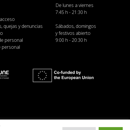
De lunes a viernes
7:45 h - 21:30 h
 acceso
, quejas y denuncias
Sábados, domingos
do
y festivos abierto
de personal
9:00 h - 20:30 h
e personal
y
gal
Política de cookies
Política de privacidad