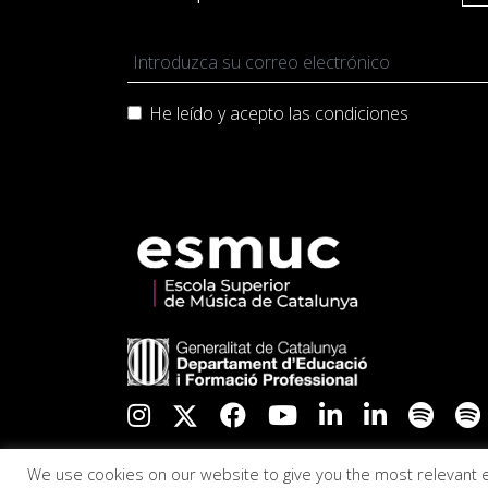
He leído y acepto las
condiciones
We use cookies on our website to give you the most relevant 
2026
Escuela Superior de Música de Catalu