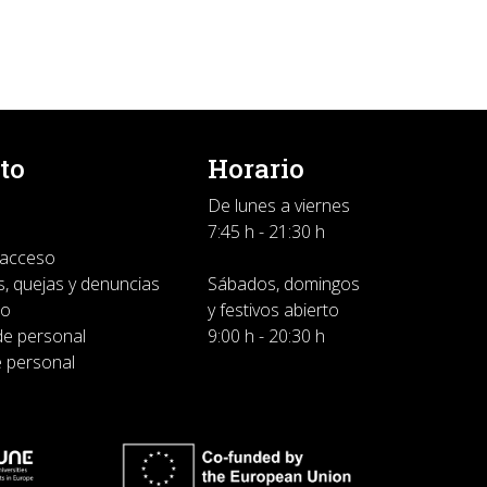
to
Horario
De lunes a viernes
7:45 h - 21:30 h
 acceso
, quejas y denuncias
Sábados, domingos
do
y festivos abierto
de personal
9:00 h - 20:30 h
e personal