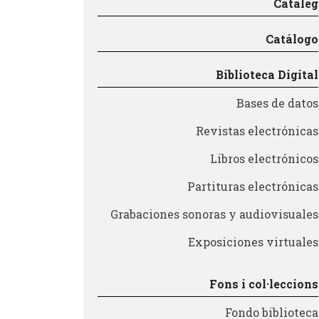
Catàleg
Trámites académico
Pedagogía
Catálogo
Producción y gestión
Sonología
Biblioteca Digital
Música y Matemáticas
Bases de datos
Música y Educación primaria
Revistas electrónicas
Libros electrónicos
Partituras electrónicas
Grabaciones sonoras y audiovisuales
Exposiciones virtuales
Fons i col·leccions
Fondo biblioteca