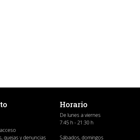
to
Horario
De lunes a viernes
7:45 h - 21:30 h
 acceso
, quejas y denuncias
Sábados, domingos