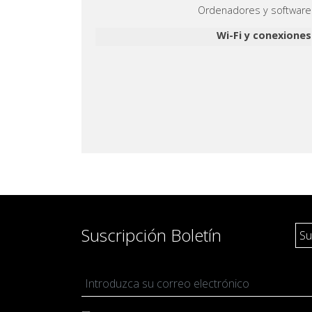
Trámites académico
Ordenadores y software
Pedagogía
Wi-Fi y conexiones
Producción y gestión
Sonología
Música y Matemáticas
Música y Educación primaria
Suscripción Boletín