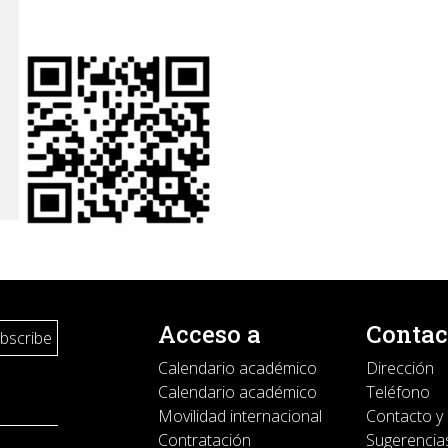
s
Acceso a
Contac
Calendario académico
Dirección
Calendario académico
Teléfono
Movilidad internacional
Contacto y
Contratación
Sugerencias