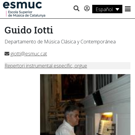
Español
Estudios
Guido Iotti
Investigación
Departamento de Música Clásica y Contemporánea
Servicios
giotti@esmuc.cat
Actividades
Repertori instrumental específic, orgue