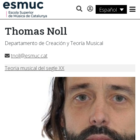
Español
Estudios
Thomas Noll
Investigación
Departamento de Creación y Teoría Musical
Servicios
tnoll@esmuc.cat
Actividades
Teoria musical del segle XX