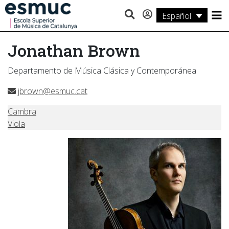
Español
Estudios
Jonathan Brown
Investigación
Departamento de Música Clásica y Contemporánea
Servicios
jbrown@esmuc.cat
Actividades
Cambra
Viola