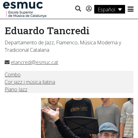
Español
Estudios
Eduardo Tancredi
Investigación
Departamento de Jazz, Flamenco, Música Moderna y
Servicios
Tradicional Catalana
Actividades
etancredi@esmuc.cat
Combo
Cor jazz i música llatina
Piano Jazz