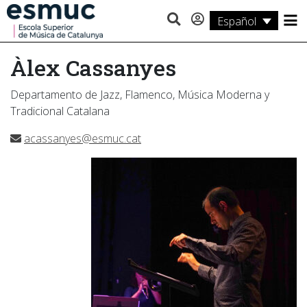
Español
Estudios
Àlex Cassanyes
Investigación
Departamento de Jazz, Flamenco, Música Moderna y
Servicios
Tradicional Catalana
Actividades
acassanyes@esmuc.cat