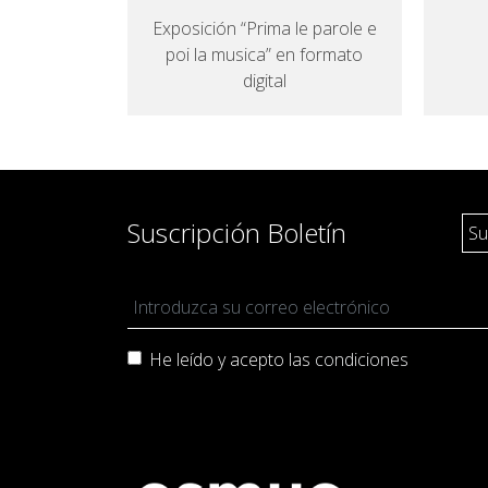
Exposición “Prima le parole e
poi la musica” en formato
digital
Suscripción Boletín
He leído y acepto las
condiciones