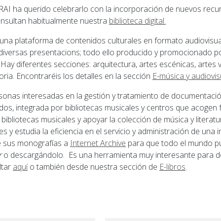
AI ha querido celebrarlo con la incorporación de nuevos recur
nsultan habitualmente nuestra
biblioteca digital
.
 una plataforma de contenidos culturales en formato audiovisua
diversas presentacions; todo ello producido y promocionado po
Hay diferentes secciones: arquitectura, artes escénicas, artes vis
oria. Encontraréis los detalles en la sección
E-música y audiovis
rsonas interesadas en la gestión y tratamiento de documentaci
os, integrada por bibliotecas musicales y centros que acogen f
 bibliotecas musicales y apoyar la colección de música y literat
 y estudia la eficiencia en el servicio y administración de una i
e sus monografías a
Internet Archive
para que todo el mundo pue
r
o descargándolo. Es una herramienta muy interesante para d
ltar
aquí
o también desde nuestra sección de
E-libros
.