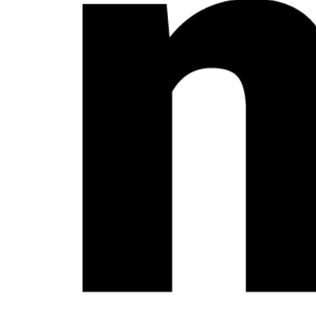
Trámites académico
Pedagogía
Producción y gestión
Sonología
Música y Matemáticas
Música y Educación primaria