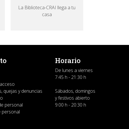
La Biblioteca-CRAI llega a tu
casa
to
Horario
De lunes a viernes
7:45 h - 21:30 h
 acceso
, quejas y denuncias
Sábados, domingos
do
y festivos abierto
de personal
9:00 h - 20:30 h
e personal