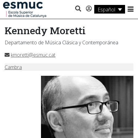
Español
Estudios
Kennedy Moretti
Investigación
Departamento de Música Clásica y Contemporánea
Servicios
kmoretti@esmuc.cat
Actividades
Cambra