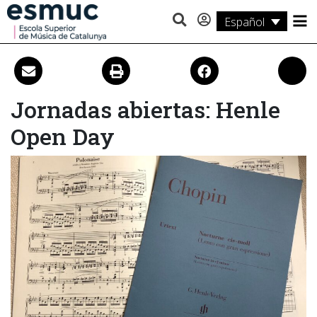
Español
Estudios
Investigación
Jornadas abiertas: Henle
Servicios
Open Day
Actividades