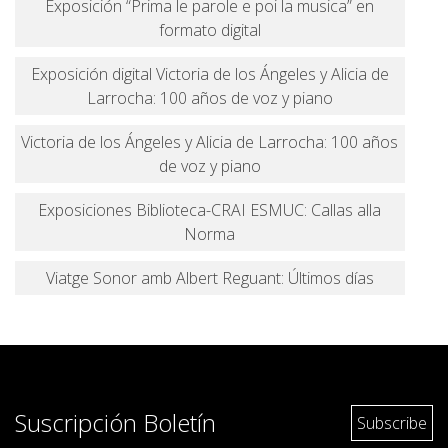
Exposición “Prima le parole e poi la musica” en
formato digital
Exposición digital Victoria de los Ángeles y Alicia de
Larrocha: 100 años de voz y piano
Victoria de los Ángeles y Alicia de Larrocha: 100 años
de voz y piano
Exposiciones Biblioteca-CRAI ESMUC: Callas alla
Norma
Viatge Sonor amb Albert Reguant: Últimos días
Suscripción Boletín